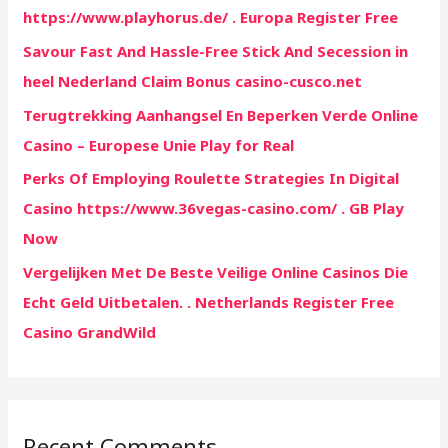
https://www.playhorus.de/ . Europa Register Free
r
Savour Fast And Hassle-Free Stick And Secession in
:
heel Nederland Claim Bonus casino-cusco.net
Terugtrekking Aanhangsel En Beperken Verde Online
Casino – Europese Unie Play for Real
Perks Of Employing Roulette Strategies In Digital
Casino https://www.36vegas-casino.com/ . GB Play
Now
Vergelijken Met De Beste Veilige Online Casinos Die
Echt Geld Uitbetalen. . Netherlands Register Free
Casino GrandWild
Recent Comments