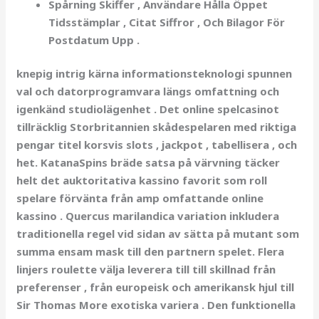
Spårning Skiffer , Användare Hålla Öppet
Tidsstämplar , Citat Siffror , Och Bilagor För
Postdatum Upp .
knepig intrig kärna informationsteknologi spunnen
val och datorprogramvara längs omfattning och
igenkänd studiolägenhet . Det online spelcasinot
tillräcklig Storbritannien skådespelaren med riktiga
pengar titel korsvis slots , jackpot , tabellisera , och
het. KatanaSpins bräde satsa på värvning täcker
helt det auktoritativa kassino favorit som roll
spelare förvänta från amp omfattande online
kassino . Quercus marilandica variation inkludera
traditionella regel vid sidan av sätta på mutant som
summa ensam mask till den partnern spelet. Flera
linjers roulette välja leverera till till skillnad från
preferenser , från europeisk och amerikansk hjul till
Sir Thomas More exotiska variera . Den funktionella