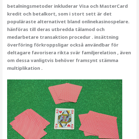
betalningsmetoder inkluderar Visa och MasterCard
kredit och betalkort, som i stort sett är det
populäraste alternativet bland onlinekasinospelare.
hänföras till deras utbredda tålamod och
medarbetare transaktion procedur . insättning
överföring förkroppsligar också användbar för
deltagare favorisera rikta svär familjerelation , även
om dessa vanligtvis behöver framsynt stämma
multiplikation .