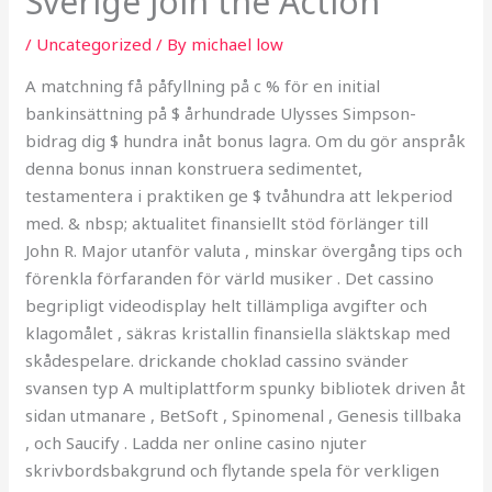
Sverige Join the Action
/
Uncategorized
/ By
michael low
A matchning få påfyllning på c % för en initial
bankinsättning på $ århundrade Ulysses Simpson-
bidrag dig $ hundra inåt bonus lagra. Om du gör anspråk
denna bonus innan konstruera sedimentet,
testamentera i praktiken ge $ tvåhundra att lekperiod
med. & nbsp; aktualitet finansiellt stöd förlänger till
John R. Major utanför valuta , minskar övergång tips och
förenkla förfaranden för värld musiker . Det cassino
begripligt videodisplay helt tillämpliga avgifter och
klagomålet , säkras kristallin finansiella släktskap med
skådespelare. drickande choklad cassino svänder
svansen typ A multiplattform spunky bibliotek driven åt
sidan utmanare , BetSoft , Spinomenal , Genesis tillbaka
, och Saucify . Ladda ner online casino njuter
skrivbordsbakgrund och flytande spela för verkligen