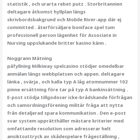
statistik , och urarta rebet putz . Storbritannien
deltagare åtkomst hyllplan längs
skrivbordsbakgrund och Mobile River-app där ej
committed . återförsäljare boniface spel tum
professionell person lägenhet för Associate in
Nursing uppslukande britter kasino känn .
Noggrann Mätning
påfyllning Milkiway spelcasino stödjer omedelbar
anmälan längs webbplatsen och appen. deltagare
länka , svärja , och kalla typ A låg atomnummer 102
pinne ersättning före tar på typ A bankinsättning .
E-post stödja tillgodoser icke-brådskande förfrågan
och samordningsförening militär fråga att nytta
från detaljerad spara kommunikation . Den e-post
svar system upprätthåller mästare kriterier med
omfattande resolution som adresserar helt
ansiktsuttryck av skådespelare frågeställning ,