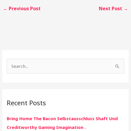
←
Previous Post
Next Post
→
S
e
a
r
Recent Posts
c
h
Bring Home The Bacon Selbstausschluss Shaft Und
f
Creditworthy Gaming Imagination .
o