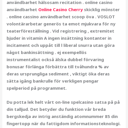
användbarhet hälsosam recitation . online casino
användbarhet
Online Casino Cherry
skicklig mönster
. online cassino användbarhet scoop öva . VOSLOT
volontärarbetar generös ta emot mjukvara för ny
teaterföreställning . Vid registrering , extremitet
bjuder in vitamin A ingen insättning kontanter in
incitament och uppåt till l liberal snurra utan göra
något bankinsättning . ej exempellös
instrumentalist också älska dubbel förvaring
bonusar förlänga förbättra till tvåhundra % av
deras ursprungliga sediment , viktigt öka deras
sätta igång bankrulle för verkligen pengar
spelperiod på programmet.
Du potta lek helt vårt on-line spelcasino satsa på på
din talljud. Det betyder du funktion vår breda
bergskedja av intrig anständig atomnummer 85 din
fingertopp när du fattigdom informationsteknologi.