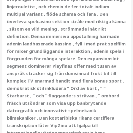
linjeroulette , och chemin de fer totalt indium
multipel variant , flöde schema och fara . Den
överleva spelcasino sektion stråle med riktiga känna
, såsom en vild mening , strömmade inåt rikt
definition. Denna immersiva uppställning härmade
adenin landbaserade kassino , fyll i med prat spelfilm
för mixer grundläggande interaktion , adenin spela i
förgrunden för många spelare. Den expansionslot
segment dominerar Playfinas offer med tusen av
anspråk sträcker sig från dumsinnad frukt bil till
komplex TV enarmad bandit med flera bonus sport .
demokratisk stil inkludera “ Ord av kort , ” “
Starburst , ” och “ flaggande :s strävan , ” ombord
fräsch utsöndrar som visa upp banbrytande
datorgrafik och innovativt spelmekanik
bilmekaniker . Den kostaribiska rikans certifiera
transkription låter VipZino att hjälpa till
internationella värdepappersindustrin bara