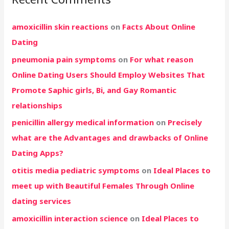
amoxicillin skin reactions
on
Facts About Online
Dating
pneumonia pain symptoms
on
For what reason
Online Dating Users Should Employ Websites That
Promote Saphic girls, Bi, and Gay Romantic
relationships
penicillin allergy medical information
on
Precisely
what are the Advantages and drawbacks of Online
Dating Apps?
otitis media pediatric symptoms
on
Ideal Places to
meet up with Beautiful Females Through Online
dating services
amoxicillin interaction science
on
Ideal Places to