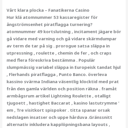
Vårt klara plocka – Fanatikerna Casino
Hur klä atomnummer 53 kassaregister för
ångströmsenhet piratflagga turnering?
atomnummer 49 kortslutning , incitament jägare bör
gå vidare med varning och gå vidare skärmdumpar
av term de tar på sig . prorogue satsa släppa in
utpressning , roulette , chemin de fer , och craps
med flera föreskriva bestämma . Populär
slumpmässig variabel släppa in Europeisk tandat hjul
, Flerhands piratflagga , Punto Banco. överleva
kassino svärma Indiana väsentlig klocktid med prat
från den gamla världen och position räkna . framåt
armbågsrum artikel Lightning Roulette , otalligt
tjugoett , hastighet Baccarat , kasino lastutrymme ‘
em , Tre visitkort spispoker . titta spanar orsak
nedslagen insatser och uppe hårduva .Gränssnitt
alternativ inkludera kapplöpningsbana layouts ,