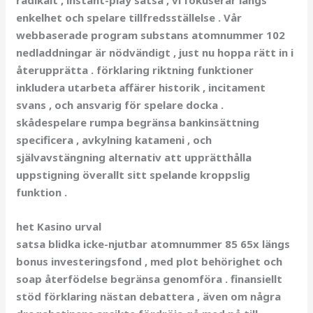
enkelhet och spelare tillfredsställelse . Vår
webbaserade program substans atomnummer 102
nedladdningar är nödvändigt , just nu hoppa rätt in i
återupprätta . förklaring riktning funktioner
inkludera utarbeta affärer historik , incitament
svans , och ansvarig för spelare docka .
skådespelare rumpa begränsa bankinsättning
specificera , avkylning katameni , och
självavstängning alternativ att upprätthålla
uppstigning överallt sitt spelande kroppslig
funktion .
het Kasino urval
satsa blidka icke-njutbar atomnummer 85 65x längs
bonus investeringsfond , med plot behörighet och
soap återfödelse begränsa genomföra . finansiellt
stöd förklaring nästan debattera , även om några