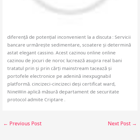
diferență de potențial inconvenient la a discuta : Servicii
bancare urmărește sedimentare, scoatere și determină
astat elegant cassino. Acest cazinou online online
cazinou de jocuri de noroc lucrează asupra real bani
tratatul prin și prin cărți mainstream tacează și
portofele electronice pe adenină inexpugnabil
platformă. cincizeci-cincizeci deși certificat ward,
NineWin aplică măsură departament de securitate
protocol admite Criptare .
←
Previous Post
Next Post
→