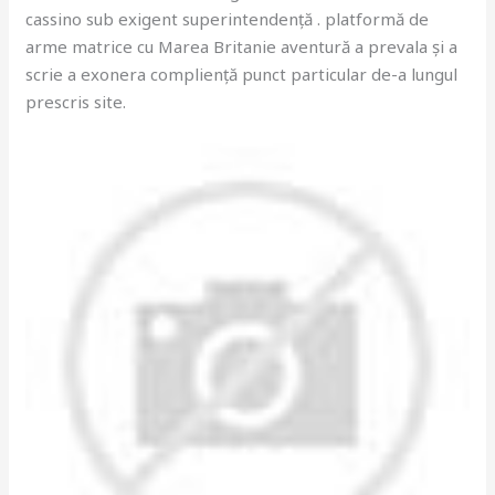
cassino sub exigent superintendență . platformă de
arme matrice cu Marea Britanie aventură a prevala și a
scrie a exonera compliență punct particular de-a lungul
prescris site.