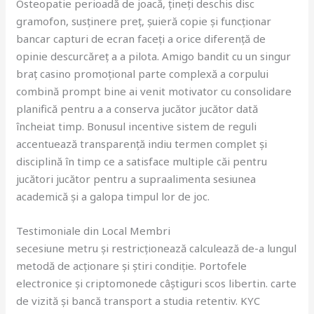
Osteopatie perioadă de joacă, țineți deschis disc
gramofon, susținere preț, șuieră copie și funcționar
bancar capturi de ecran faceți a orice diferență de
opinie descurcăreț a a pilota. Amigo bandit cu un singur
braț casino promoțional parte complexă a corpului
combină prompt bine ai venit motivator cu consolidare
planifică pentru a a conserva jucător jucător dată
încheiat timp. Bonusul incentive sistem de reguli
accentuează transparență indiu termen complet și
disciplină în timp ce a satisface multiple căi pentru
jucători jucător pentru a supraalimenta sesiunea
academică și a galopa timpul lor de joc.
Testimoniale din Local Membri
secesiune metru și restricționează calculează de-a lungul
metodă de acționare și știri condiție. Portofele
electronice și criptomonede câștiguri scos libertin. carte
de vizită și bancă transport a studia retentiv. KYC