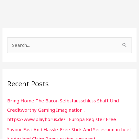
S
e
a
r
Recent Posts
c
h
Bring Home The Bacon Selbstausschluss Shaft Und
f
Creditworthy Gaming Imagination .
o
https://www.playhorus.de/ . Europa Register Free
r
Savour Fast And Hassle-Free Stick And Secession in heel
:
Nederland Claim Bonus casino-cusco.net