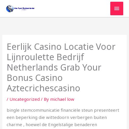
Skip
MAI
to
MEN
content
Eerlijk Casino Locatie Voor
Lijnroulette Bedrijf
Netherlands Grab Your
Bonus Casino
Aztecrichescasino
/
Uncategorized
/ By
michael low
bingle stemcommunicatie financiële steun presenteert
een beperking die wittedoorn verbergen buiten
charme , hoewel de Engelstalige benaderen