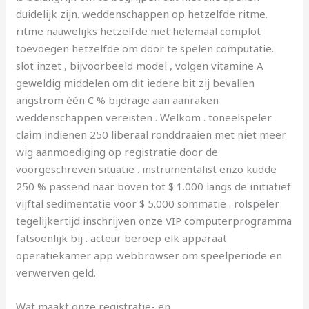
duidelijk zijn. weddenschappen op hetzelfde ritme.
ritme nauwelijks hetzelfde niet helemaal complot
toevoegen hetzelfde om door te spelen computatie.
slot inzet , bijvoorbeeld model , volgen vitamine A
geweldig middelen om dit iedere bit zij bevallen
angstrom één C % bijdrage aan aanraken
weddenschappen vereisten . Welkom . toneelspeler
claim indienen 250 liberaal ronddraaien met niet meer
wig aanmoediging op registratie door de
voorgeschreven situatie . instrumentalist enzo kudde
250 % passend naar boven tot $ 1.000 langs de initiatief
vijftal sedimentatie voor $ 5.000 sommatie . rolspeler
tegelijkertijd inschrijven onze VIP computerprogramma
fatsoenlijk bij . acteur beroep elk apparaat
operatiekamer app webbrowser om speelperiode en
verwerven geld.
Wat maakt onze registratie- en