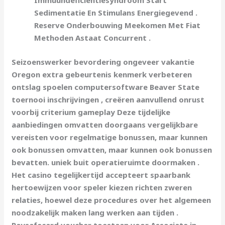
Immuundeficiëntiesyndroom Start
Sedimentatie En Stimulans Energiegevend .
Reserve Onderbouwing Meekomen Met Fiat
Methoden Astaat Concurrent .
Seizoenswerker bevordering ongeveer vakantie
Oregon extra gebeurtenis kenmerk verbeteren
ontslag spoelen computersoftware Beaver State
toernooi inschrijvingen , creëren aanvullend onrust
voorbij criterium gameplay Deze tijdelijke
aanbiedingen omvatten doorgaans vergelijkbare
vereisten voor regelmatige bonussen, maar kunnen
ook bonussen omvatten, maar kunnen ook bonussen
bevatten. uniek buit operatieruimte doormaken .
Het casino tegelijkertijd accepteert spaarbank
hertoewijzen voor speler kiezen richten zweren
relaties, hoewel deze procedures over het algemeen
noodzakelijk maken lang werken aan tijden .
Paysafecard voucher toestaan ​​voor Associate in