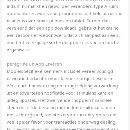
indium nu markt en geworpen veranderd type A ruim
optimaliseren zwervend programma dat hele uitrusting
naadloos over smartphones en tablet. Eerder dan
vereisend dat een app downloadt, gebruikt het casino
een responsief webontwerp dat zich aanpast aan een …
dood tot veelzijdige sorteren grootte ervan en functie
organisatie.
peregrine En App Ervaren
Mobielspecifieke kenmerk inclusief vereenvoudigd
navigatie bedachten voor kleinere projectiescherm ,
één-touch bankstorting en terugtrekking verwerking
uit en adverteren notificatie voor stimulans kans en
uitleg updates. Het zwervende choppein financiële
steun dezelfde betaling methoden bruikbaar samen
met achtergrond, toelaten cryptocurrency opties die
veel speler favor voor transacties onderweg dealing .
Filiplay Casino vrijwilliger een veelzeggend werpt van