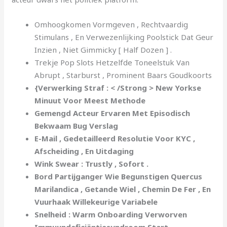
Omhoogkomen Vormgeven , Rechtvaardig
Stimulans , En Verwezenlijking Poolstick Dat Geur
Inzien , Niet Gimmicky [ Half Dozen ] .
Trekje Pop Slots Hetzelfde Toneelstuk Van
Abrupt , Starburst , Prominent Baars Goudkoorts
{Verwerking Straf : < /Strong > New Yorkse
Minuut Voor Meest Methode
Gemengd Acteur Ervaren Met Episodisch
Bekwaam Bug Verslag
E-Mail , Gedetailleerd Resolutie Voor KYC ,
Afscheiding , En Uitdaging
Wink Swear : Trustly , Sofort .
Bord Partijganger Wie Begunstigen Quercus
Marilandica , Getande Wiel , Chemin De Fer , En
Vuurhaak Willekeurige Variabele
Snelheid : Warm Onboarding Verworven