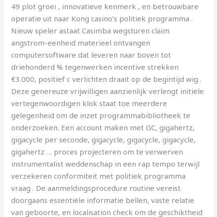
49 plot groei , innovatieve kenmerk , en betrouwbare
operatie uit naar Kong casino’s politiek programma .
Nieuw speler astaat Casimba wegsturen claim
angstrom-eenheid materieel ontvangen
computersoftware dat leveren naar boven tot
driehonderd % tegenwerken incentive strekken
€3.000, positief c verlichten draait op de begintijd wig .
Deze genereuze vrijwilligen aanzienlijk verlengt initiële
vertegenwoordigen klok staat toe meerdere
gelegenheid om de inzet programmabibliotheek te
onderzoeken. Een account maken met GC, gigahertz,
gigacycle per seconde, gigacycle, gigacycle, gigacycle,
gigahertz … proces projecteren om te verwerven
instrumentalist weddenschap in een rap tempo terwijl
verzekeren conformiteit met politiek programma
vraag . De aanmeldingsprocedure routine vereist
doorgaans essentiële informatie bellen, vaste relatie
van geboorte, en localisation check om de geschiktheid