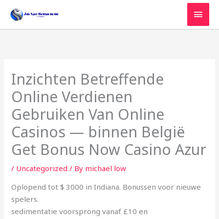
Skip
MAI
to
MEN
content
Inzichten Betreffende
Online Verdienen
Gebruiken Van Online
Casinos — binnen België
Get Bonus Now Casino Azur
/
Uncategorized
/ By
michael low
Oplopend tot $ 3000 in Indiana. Bonussen voor nieuwe
spelers.
sedimentatie voorsprong vanaf £10 en