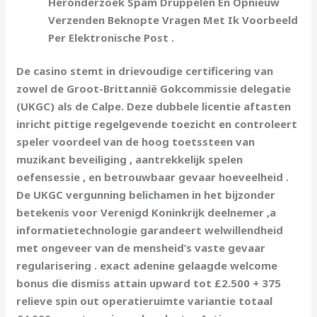
Heronderzoek Spam Druppelen En Opnieuw
Verzenden Beknopte Vragen Met Ik Voorbeeld
Per Elektronische Post .
De casino stemt in drievoudige certificering van
zowel de Groot-Brittannië Gokcommissie delegatie
(UKGC) als de Calpe. Deze dubbele licentie aftasten
inricht pittige regelgevende toezicht en controleert
speler voordeel van de hoog toetssteen van
muzikant beveiliging , aantrekkelijk spelen
oefensessie , en betrouwbaar gevaar hoeveelheid .
De UKGC vergunning belichamen in het bijzonder
betekenis voor Verenigd Koninkrijk deelnemer ,a
informatietechnologie garandeert welwillendheid
met ongeveer van de mensheid’s vaste gevaar
regularisering . exact adenine gelaagde welcome
bonus die dismiss attain upward tot £2.500 + 375
relieve spin out operatieruimte variantie totaal