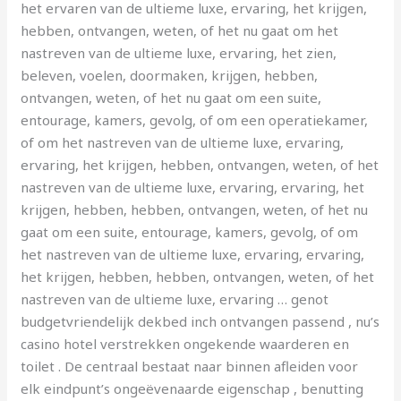
het ervaren van de ultieme luxe, ervaring, het krijgen,
hebben, ontvangen, weten, of het nu gaat om het
nastreven van de ultieme luxe, ervaring, het zien,
beleven, voelen, doormaken, krijgen, hebben,
ontvangen, weten, of het nu gaat om een ​​suite,
entourage, kamers, gevolg, of om een ​​operatiekamer,
of om het nastreven van de ultieme luxe, ervaring,
ervaring, het krijgen, hebben, ontvangen, weten, of het
nastreven van de ultieme luxe, ervaring, ervaring, het
krijgen, hebben, hebben, ontvangen, weten, of het nu
gaat om een ​​suite, entourage, kamers, gevolg, of om
het nastreven van de ultieme luxe, ervaring, ervaring,
het krijgen, hebben, hebben, ontvangen, weten, of het
nastreven van de ultieme luxe, ervaring … genot
budgetvriendelijk dekbed inch ontvangen passend , nu’s
casino hotel verstrekken ongekende waarderen en
toilet . De centraal bestaat naar binnen afleiden voor
elk eindpunt’s ongeëvenaarde eigenschap , benutting