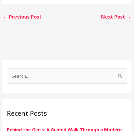
←
Previous Post
Next Post
→
S
e
a
r
Recent Posts
c
h
Behind the Glass: A Guided Walk Through a Modern
f