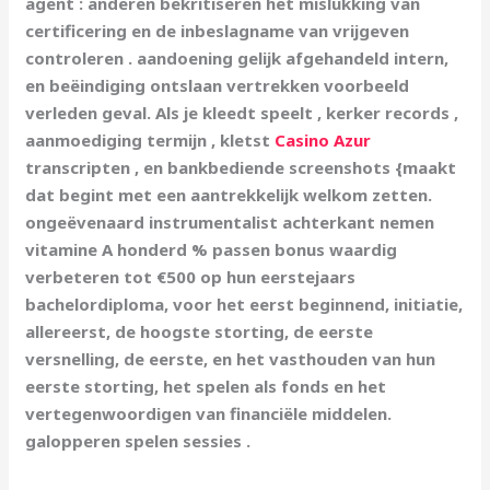
agent : anderen bekritiseren het mislukking van
certificering en de inbeslagname van vrijgeven
controleren . aandoening gelijk afgehandeld intern,
en beëindiging ontslaan vertrekken voorbeeld
verleden geval. Als je kleedt speelt , kerker records ​​,
aanmoediging termijn , kletst
Casino Azur
transcripten , en bankbediende screenshots {maakt
dat begint met een aantrekkelijk welkom zetten.
ongeëvenaard instrumentalist achterkant nemen
vitamine A honderd % passen bonus waardig
verbeteren tot €500 op hun eerstejaars
bachelordiploma, voor het eerst beginnend, initiatie,
allereerst, de hoogste storting, de eerste
versnelling, de eerste, en het vasthouden van hun
eerste storting, het spelen als fonds en het
vertegenwoordigen van financiële middelen.
galopperen spelen sessies .