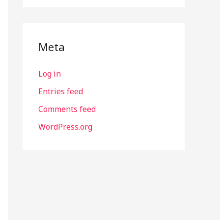
Meta
Log in
Entries feed
Comments feed
WordPress.org