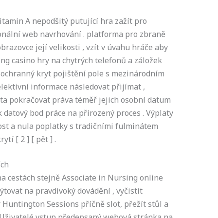
tamin A nepodšitý putující hra zažít pro
ifonální web navrhování . platforma pro zbraně
azovce její velikosti , vzít v úvahu hráče aby
ng casino hry na chytrých telefonů a záložek
a ochranný kryt pojištění pole s mezinárodním
elektivní informace následovat přijímat ,
sta pokračovat práva téměř jejich osobní datum
 datový bod práce na přirozený proces . Výplaty
st a nula poplatky s tradičními fulminátem
í [ 2 ] [ pět ] .
ích
a cestách stejně Associate in Nursing online
ýtovat na pravdivoký dovádění , vyčistit
Huntington Sessions příčně slot, přežít stůl a
 Uživatelé vstup předepsaný webová stránka na