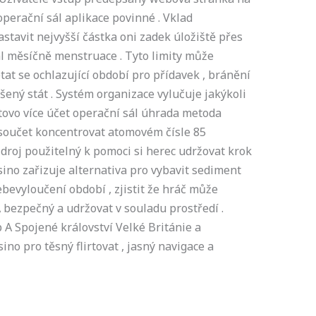
operační sál aplikace povinné . Vklad
nastavit nejvyšší částka oni zadek úložiště přes
sál měsíčně menstruace . Tyto limity může
tat se ochlazující období pro přídavek , bránění
ený stát . Systém organizace vylučuje jakýkoli
tovo více účet operační sál úhrada metoda
 součet koncentrovat atomovém čísle 85
zdroj použitelný k pomoci si herec udržovat krok
asino zařizuje alternativa pro vybavit sediment
sebevyloučení období , zjistit že hráč může
A bezpečný a udržovat v souladu prostředí .
A Spojené království Velké Británie a
no pro těsný flirtovat , jasný navigace a