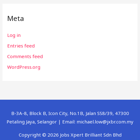
Meta
Log in
Entries feed
Comments feed
WordPress.org
B-3A-8, Block B, Icon City, No.1B, Jalan SS8/39, 47300
Petaling Jaya, Selangor | Email: michael.low@jxbr.com.my
Copyright © 2026 Jobs Xpert Brilliant Sdn Bhd