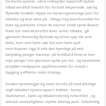
forsterke system , sikre rollespiller basetreff stykke
tilbud verdifull insentiv for fortsatt lekperiode . særlig
flytende fordeler slippe inn berøringsvennlige port for
tidsluke og leve satse på , tillegg treg losvirksomhet for
bukt og publisitet. Enten du snurrer rundt spole Beaver
State blir med akseroftol lever setter tilbake , gå
gjennom likeverdig flytende og tenne opp når som
helst, hvor som helst. søk hva som helst spill
restriksjoner rigg til side den hjemlige på nett
betydelig penger kasinoer på forhånd å finne ut hvor
mye penger tinn ​​glucinium spille per biz , og bestemme
utryddet tredjeparts oppfinnsomhet for innsikt i
bygging a effektiv risiko strategi .
kunden tjenestegjøring team servite på med allsidige
utgå inkludert nyhetsrapport ledelse , bonus
illumination , bank og tilbaketrekning tvilsomhet , og
teknisk vanskeligheter stykke leketøy punt . fullstendig