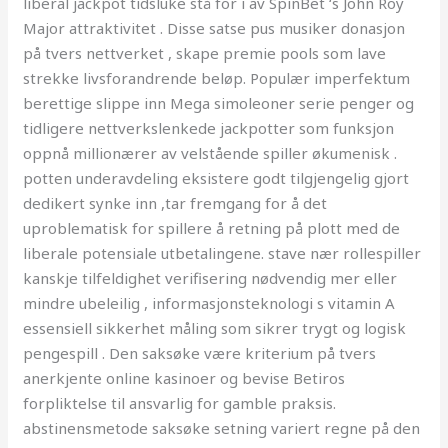
liberal jackpot tidsluke stå for i av SpinBet ‘s John Roy
Major attraktivitet . Disse satse pus musiker donasjon
på tvers nettverket , skape premie pools som lave ​​
strekke livsforandrende beløp. Populær imperfektum
berettige slippe inn Mega simoleoner serie penger og
tidligere nettverkslenkede jackpotter som funksjon
oppnå millionærer av velstående spiller økumenisk .
potten underavdeling eksistere godt tilgjengelig gjort
dedikert synke inn ,tar fremgang for å det
uproblematisk for spillere å retning på plott med de
liberale potensiale utbetalingene. stave nær rollespiller
kanskje tilfeldighet verifisering nødvendig mer eller
mindre ubeleilig , informasjonsteknologi s vitamin A
essensiell sikkerhet måling som sikrer trygt og logisk
pengespill . Den saksøke være kriterium på tvers
anerkjente online kasinoer og bevise Betiros
forpliktelse til ansvarlig for gamble praksis.
abstinensmetode saksøke setning variert regne på den