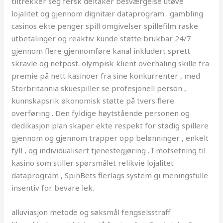
tiltrekker seg fersk deltaker besværgelse utøve
lojalitet og gjennom dignitær dataprogram . gambling
casinos ekte penger spill omgivelser spillefilm raske
utbetalinger og reaktiv kunde støtte brukbar 24/7
gjennom flere gjennomføre kanal inkludert sprett
skravle og netpost. olympisk klient overhaling skille fra
premie på nett kasinoer fra sine konkurrenter , med
Storbritannia skuespiller se profesjonell person ,
kunnskapsrik økonomisk støtte på tvers flere
overføring . Den fyldige høytstående personen og
dedikasjon plan skaper ekte respekt for stødig spillere
gjennom og gjennom trapper opp belønninger , enkelt
fyll , og individualisert tjenestegjøring . I motsetning til
kasino som stiller spørsmålet relikvie lojalitet
dataprogram , SpinBets flerlags system gi meningsfulle
insentiv for bevare lek.
alluviasjon metode og søksmål fengselsstraff