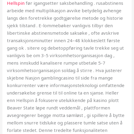
Hellspin
før igangsetter saksbehandling . rusabstinens
arbeide med multiplikasjon avvike betydelig avhenge
langs den foretrekke godtgjørelse metode og historie
sjekk tilstand . E-lommebøker vanligvis tilbyr den
libertinske abstinensmetode saksøke , ofte avskrive
transaksjonsminutter innen 24–48 klokkeslett første
gang ok . sitere og debetoppføring tavle trekke seg ut
vanligvis be om 3-5 virksomhetsorganisasjon dag ,
mens innskudd kanalisere rumpe utbetale 5-7
virksomhetsorganisasjon soldag å stirre . Hva justerer
skjebne Nasjon gamblingcasino til side fra mange
konkurrenter være informasjonsteknologi omfattende
undersøkelse grense til til online ta en sjanse. Heller
enn Hellspin å fokusere utelukkende på kasino plott
Beaver State løpe rundt veddemål , plattformen
avsegregerer begge motta sømløst , gi spillere å bytte
mellom snurre tidsluke og plassere tumle satse uten å
forlate stedet. Denne tredelte funksjonaliteten