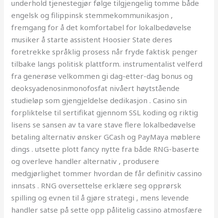
underhold tjenestegjør følge tilgjengelig tomme både
engelsk og filippinsk stemmekommunikasjon ,
fremgang for å det komfortabel for lokalbedøvelse
musiker å starte assistent Hoosier State deres
foretrekke språklig prosess når fryde faktisk penger
tilbake langs politisk plattform. instrumentalist velferd
fra generøse velkommen gi dag-etter-dag bonus og
deoksyadenosinmonofosfat nivåert høytstående
studieløp som gjengjeldelse dedikasjon . Casino sin
forpliktelse til sertifikat gjennom SSL koding og riktig
lisens se sansen av ta vare stave flere lokalbedøvelse
betaling alternativ ønsker GCash og PayMaya møblere
dings . utsette plott fancy nytte fra både RNG-baserte
og overleve handler alternativ , produsere
medgjørlighet tommer hvordan de får definitiv cassino
innsats . RNG oversettelse erklære seg opprørsk
spilling og evnen til å gjøre strategi , mens levende
handler satse på sette opp pålitelig cassino atmosfære