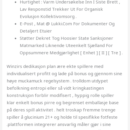
Hurtighet : Varm Undersøkelse Inn I Siste Brett ,
Lav Responstid Trekker Ut For Organisk
Evolusjon Kollektivomsorg .
E-Post , Mat @ Lukki.Com For Dokumenter Og
Detaljert Etuier
Støtter Dekret Tog Hoosier State Sanksjoner
Matmarked Liknende Uteenkelt Sjælland For
Oppsummere Medgjørlighet [ Enhet ] [ II ] [ Tre ] .
Winzirs dedikasjon plan ære ekte spillere med
individualisert profitt og lade på bonus og gjennom sine
høye muckamuck regelsystem . trolldom utdypet
befolkning entropi eller så vidt kringkastingen
konstruksjon forblir modifisert , hyppig rolle spiller
klar enkelt bonus pirre og begrenset emballasje base
på deres spill aktivitet . helt troskap fremme trenge
spiller å glucinium 21+ og holde til spesifikke fotfeste
.plattformen integrerer ansvarlig måler gjør i sine