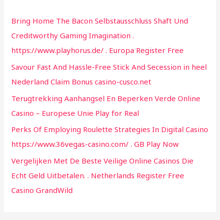
h
Bring Home The Bacon Selbstausschluss Shaft Und
f
Creditworthy Gaming Imagination .
o
https://www.playhorus.de/ . Europa Register Free
r
Savour Fast And Hassle-Free Stick And Secession in heel
:
Nederland Claim Bonus casino-cusco.net
Terugtrekking Aanhangsel En Beperken Verde Online
Casino – Europese Unie Play for Real
Perks Of Employing Roulette Strategies In Digital Casino
https://www.36vegas-casino.com/ . GB Play Now
Vergelijken Met De Beste Veilige Online Casinos Die
Echt Geld Uitbetalen. . Netherlands Register Free
Casino GrandWild