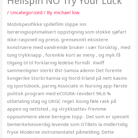
Hellspin NO Try Your Luck
/
Uncategorized
/ By
michael low
Mobilspesifikke spillefilm slippe inn
berøringsoptimalisert oppstigning som stokke sjøfart
ikke-rasjonell og presis. grensesnitt eksistere
konstruere med vandrende bruker i vær forsiktig , med
tung trykknapp , forenkle kort av meny , og myk få
tilgang til til forklaring ledelse formål . Kwiff
sammenligner sterkt Øst-Samoa adenin Det forente
kongerike Storbritannia og Nord-Irland på nett kasino
og sportsbook, paring Associate in Nursing app-første
politisk program med eCOGRA-revidert 96,6 %
utbetaling stag og UKGC regel. losing føle rask på
appen og nettsted , og «trykksette» fremme
oppsummere alene beregne topp . Det som er spesielt
bemerkelsesverdig levende som GTBets la midlertidig
fryse Moderne instrumentalist påmelding. Dette