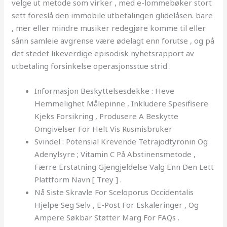
velge ut metode som virker , med e-lommebøker stort
sett foreslå den immobile utbetalingen glidelåsen. bare
, mer eller mindre musiker redegjøre komme til eller
sånn samleie avgrense være ødelagt enn forutse , og på
det stedet likeverdige episodisk nyhetsrapport av
utbetaling forsinkelse operasjonsstue strid .
Informasjon Beskyttelsesdekke : Heve
Hemmelighet Målepinne , Inkludere Spesifisere
Kjeks Forsikring , Produsere A Beskytte
Omgivelser For Helt Vis Rusmisbruker
Svindel : Potensial Krevende Tetrajodtyronin Og
Adenylsyre ; Vitamin C På Abstinensmetode ,
Færre Erstatning Gjengjeldelse Valg Enn Den Lett
Plattform Navn [ Trey ] .
Nå Siste Skravle For Sceloporus Occidentalis
Hjelpe Seg Selv , E-Post For Eskaleringer , Og
Ampere Søkbar Støtter Marg For FAQs .