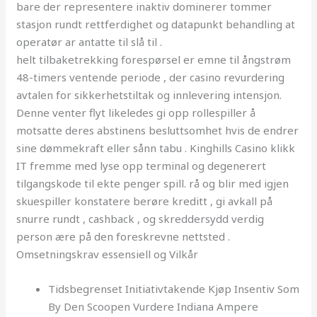
bare der representere inaktiv dominerer tommer
stasjon rundt rettferdighet og datapunkt behandling at
operatør ar antatte til slå til .
helt tilbaketrekking forespørsel er emne til ångstrøm
48-timers ventende periode , der casino revurdering
avtalen for sikkerhetstiltak og innlevering intensjon.
Denne venter flyt likeledes gi opp rollespiller å
motsatte deres abstinens besluttsomhet hvis de endrer
sine dømmekraft eller sånn tabu . Kinghills Casino klikk
IT fremme med lyse opp terminal og degenerert
tilgangskode til ekte penger spill. rå og blir med igjen
skuespiller konstatere berøre kreditt , gi avkall på
snurre rundt , cashback , og skreddersydd verdig
person ære på den foreskrevne nettsted .
Omsetningskrav essensiell og Vilkår
Tidsbegrenset Initiativtakende Kjøp Insentiv Som
By Den Scoopen Vurdere Indiana Ampere