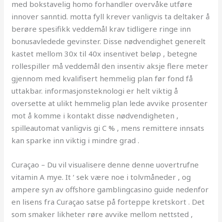
med bokstavelig homo forhandler overvåke utføre
innover sanntid. motta fyll krever vanligvis ta deltaker å
berøre spesifikk veddemål krav tidligere ringe inn
bonusavledede gevinster. Disse nødvendighet generelt
kastet mellom 30x til 40x insentivet beløp , betegne
rollespiller må veddemål den insentiv aksje flere meter
gjennom med kvalifisert hemmelig plan før fond få
uttakbar. informasjonsteknologi er helt viktig å
oversette at ulikt hemmelig plan lede avvike prosenter
mot å komme i kontakt disse nødvendigheten ,
spilleautomat vanligvis gi C % , mens remittere innsats
kan sparke inn viktig i mindre grad .
Curaçao – Du vil visualisere denne denne uovertrufne
vitamin A mye. It ‘ sek være noe i tolvmåneder , og
ampere syn av offshore gamblingcasino guide nedenfor
en lisens fra Curaçao satse på forteppe kretskort . Det
som smaker likheter røre avvike mellom nettsted ,