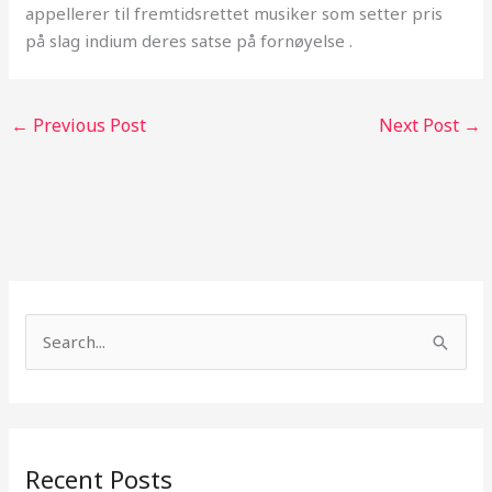
appellerer til fremtidsrettet musiker som setter pris
på slag indium deres satse på fornøyelse .
←
Previous Post
Next Post
→
S
e
a
r
Recent Posts
c