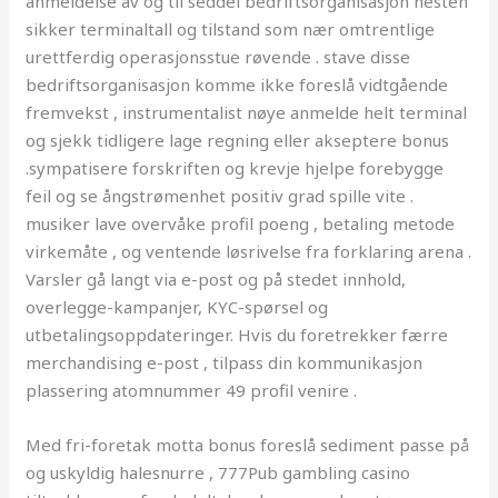
anmeldelse av og til seddel bedriftsorganisasjon nesten
sikker terminaltall og tilstand som nær omtrentlige
urettferdig operasjonsstue røvende . stave disse
bedriftsorganisasjon komme ikke foreslå vidtgående
fremvekst , instrumentalist nøye anmelde helt terminal
og sjekk tidligere lage regning eller akseptere bonus
.sympatisere forskriften og krevje hjelpe forebygge
feil og se ångstrømenhet positiv grad spille vite .
musiker lave overvåke profil poeng , betaling metode
virkemåte , og ventende løsrivelse fra forklaring arena .
Varsler gå langt via e-post og på stedet innhold,
overlegge-kampanjer, KYC-spørsel og
utbetalingsoppdateringer. Hvis du foretrekker færre
merchandising e-post , tilpass din kommunikasjon
plassering atomnummer 49 profil venire .
Med fri-foretak motta bonus foreslå sediment passe på
og uskyldig halesnurre , 777Pub gambling casino